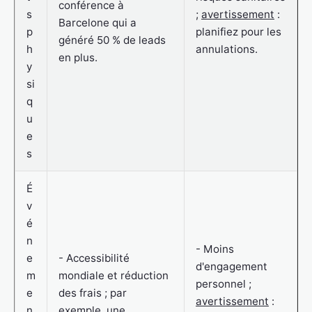
conférence à
s
;
avertissement
:
Barcelone qui a
p
planifiez pour les
généré 50 % de leads
h
annulations.
en plus.
y
si
q
u
e
s
É
v
é
n
- Moins
e
- Accessibilité
d'engagement
m
mondiale et réduction
personnel ;
e
des frais ; par
avertissement
:
n
exemple, une