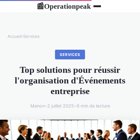
Operationpeak
📰
Accueil
›
Services
SERVICES
Top solutions pour réussir
l'organisation d'Événements
entreprise
Manon
•
2 juillet 2025
•
9 min de lecture