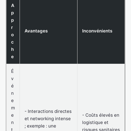
A
p
p
r
Avantages
Inconvénients
o
c
h
e
É
v
é
n
e
m
- Interactions directes
e
- Coûts élevés en
et networking intense
n
logistique et
; exemple : une
t
risques sanitaires