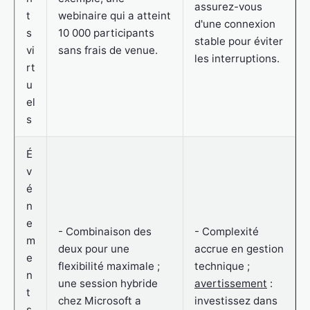
assurez-vous
t
webinaire qui a atteint
d'une connexion
s
10 000 participants
stable pour éviter
vi
sans frais de venue.
les interruptions.
rt
u
el
s
É
v
é
n
e
- Combinaison des
- Complexité
m
deux pour une
accrue en gestion
e
flexibilité maximale ;
technique ;
n
une session hybride
avertissement
:
t
chez Microsoft a
investissez dans
s