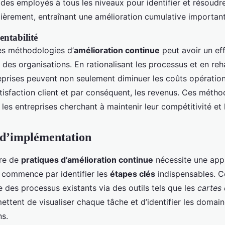
n des employés à tous les niveaux pour identifier et résoudr
ièrement, entraînant une amélioration cumulative important
entabilité
es méthodologies d’
amélioration continue
peut avoir un effe
té des organisations. En rationalisant les processus et en reh
reprises peuvent non seulement diminuer les coûts opération
tisfaction client et par conséquent, les revenus. Ces méth
les entreprises cherchant à maintenir leur compétitivité et 
 d’implémentation
re de
pratiques d’amélioration continue
nécessite une app
a commence par identifier les
étapes clés
indispensables. C
se des processus existants via des outils tels que les
cartes
ttent de visualiser chaque tâche et d’identifier les domai
ns.