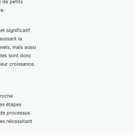
e de petits
e.
t significatif
aussant la
nels, mais aussi
odes sont donc
leur croissance.
roche
es étapes
 de processus
.
nes nécessitant