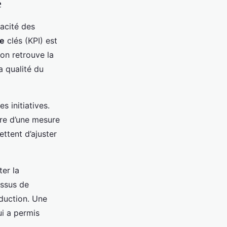
e
cacité des
ce
clés (KPI) est
 on retrouve la
a qualité du
s initiatives.
vre d’une mesure
ttent d’ajuster
er la
essus de
oduction. Une
i a permis