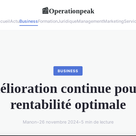
Operationpeak
📰
cueil
Actu
Business
Formation
Juridique
Management
Marketing
Servi
BUSINESS
lioration continue po
rentabilité optimale
Manon
•
26 novembre 2024
•
5 min de lecture