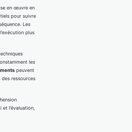
mise en œuvre en
tiels pour suivre
nséquence. Les
l’exécution plus
 techniques
 constamment les
ements
peuvent
s des ressources
éhension
 et l’évaluation,