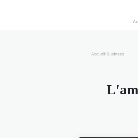
Ac
Accueil
›
Business
L'amé