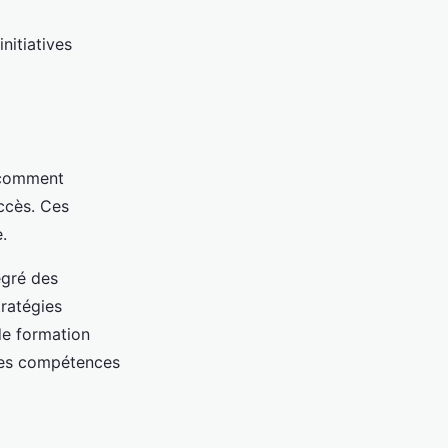
nitiatives
t comment
uccès. Ces
.
égré des
tratégies
de formation
 les compétences