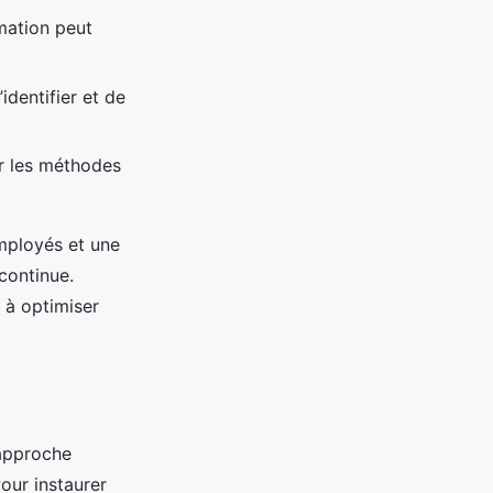
rmation peut
identifier et de
er les méthodes
mployés et une
 continue.
 à optimiser
 approche
Pour instaurer