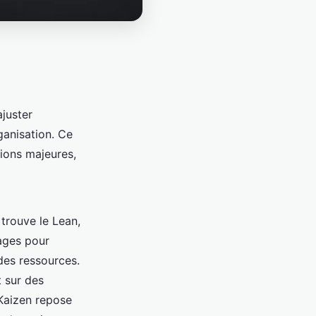
ajuster
ganisation. Ce
ions majeures,
 trouve le Lean,
lages pour
 des ressources.
t sur des
 Kaizen repose