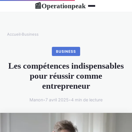
Operationpeak
📰
Accueil
›
Business
BUSINESS
Les compétences indispensables
pour réussir comme
entrepreneur
Manon
•
7 avril 2025
•
4 min de lecture