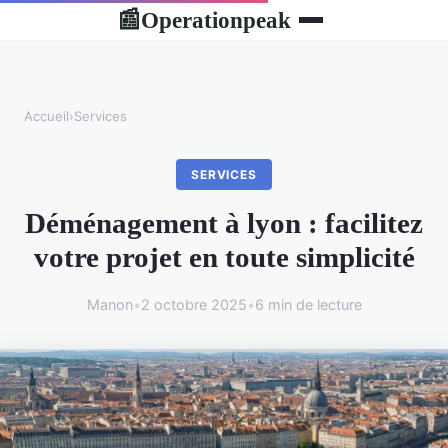
Operationpeak
📰
Accueil
›
Services
SERVICES
Déménagement à lyon : facilitez
votre projet en toute simplicité
Manon
•
2 octobre 2025
•
6 min de lecture