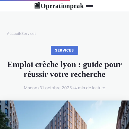
Operationpeak
📰
Accueil
›
Services
SERVICES
Emploi crèche lyon : guide pour
réussir votre recherche
Manon
•
31 octobre 2025
•
4 min de lecture