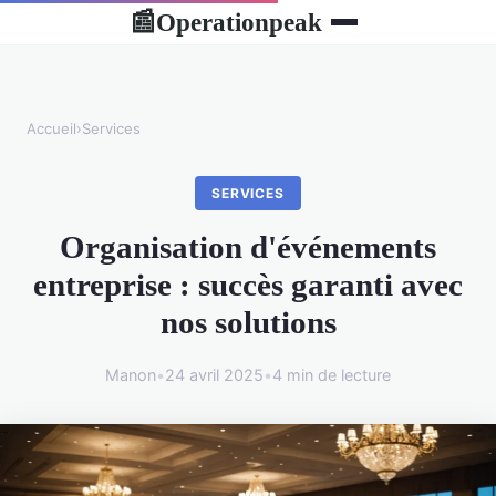
Operationpeak
📰
Accueil
›
Services
SERVICES
Organisation d'événements
entreprise : succès garanti avec
nos solutions
Manon
•
24 avril 2025
•
4 min de lecture